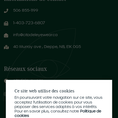
506 855-1199
1-403-723-6807
info@citadeleyewear.ca
40 Murray ave , Dieppe, NB, E1K 0G5
Réseaux sociaux
citadeleyewear
Ce site web utilise des cookies
citadel_optometry
En poursuivant votre navigation sur ce site, vous
acceptez l'utilisation de cookies pour vous
proposer des services adaptés à vos intérêts.
Pour en savoir plus, consultez notre
Politique de
cookies